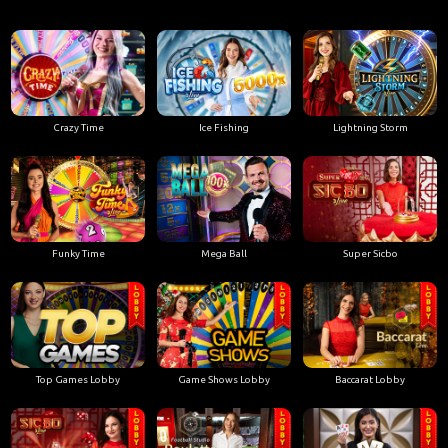
Crazy Time
Ice Fishing
Lightning Storm
Funky Time
Mega Ball
Super Sicbo
Top Games Lobby
Game Shows Lobby
Baccarat Lobby