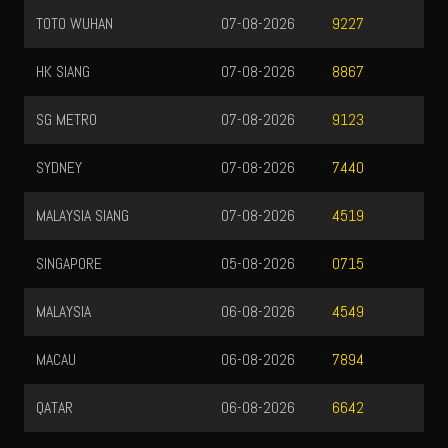
TOTO WUHAN
07-08-2026
9227
HK SIANG
07-08-2026
8867
SG METRO
07-08-2026
9123
SYDNEY
07-08-2026
7440
MALAYSIA SIANG
07-08-2026
4519
SINGAPORE
05-08-2026
0715
MALAYSIA
06-08-2026
4549
MACAU
06-08-2026
7894
QATAR
06-08-2026
6642